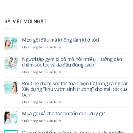
BÀI VIẾT MỚI NHẤT
Mẹo gội đầu mà không làm khô tóc!
ở
Chức năng bình luận bị tắt
Mẹo
gội
Người tập gym bị đổ mồ hôi nhiều: Hướng dẫn
đầu
chăm sóc tóc và da đầu đúng cách
mà
ở
Chức năng bình luận bị tắt
không
Người
làm
tập
khô
Routine chăm sóc tóc toàn diện từ trong ra ngoài:
gym
tóc!
Xây dựng “khu vườn sinh trưởng” cho mái tóc của
bị
bạn
đổ
ở
Chức năng bình luận bị tắt
mồ
Routine
hôi
chăm
nhiều:
Mua gội xả cho tóc hư tổn cần lưu ý gì?
sóc
Hướng
ở
Chức năng bình luận bị tắt
tóc
dẫn
Mua
toàn
chăm
gội
Dòng sản phẩm chăm sóc tóc nào của Neofollics
diện
sóc