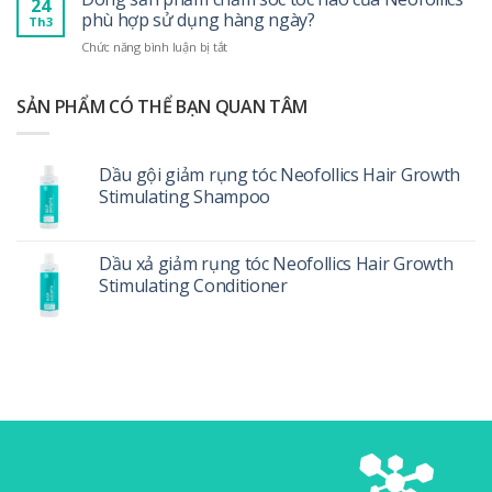
24
xả
từ
phù hợp sử dụng hàng ngày?
tóc
Th3
cho
trong
và
ở
Chức năng bình luận bị tắt
tóc
ra
da
Dòng
hư
ngoài:
đầu
sản
tổn
Xây
đúng
phẩm
SẢN PHẨM CÓ THỂ BẠN QUAN TÂM
cần
dựng
cách
chăm
lưu
“khu
sóc
ý
vườn
tóc
gì?
sinh
Dầu gội giảm rụng tóc Neofollics Hair Growth
nào
trưởng”
Stimulating Shampoo
của
cho
Neofollics
mái
phù
tóc
hợp
của
Dầu xả giảm rụng tóc Neofollics Hair Growth
sử
bạn
Stimulating Conditioner
dụng
hàng
ngày?