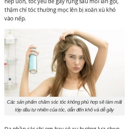
nếp uốn, tóc yếu dễ gãy rụng sau mỗi lần gội,
thậm chí tóc thường mọc lên bị xoăn xù khó
vào nếp.
Các sản phẩm chăm sóc tóc không phù hợp sẽ làm mất
lớp dầu tự nhiên của tóc, dẫn đến khô và dễ gãy
Đa phần các chị em hay có xu hướng lựa chọn