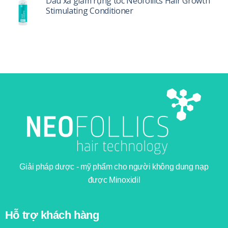
Dầu xả giảm rụng tóc Neofollics Hair Growth
sử
bạn
Stimulating Conditioner
dụng
hàng
ngày?
Giải pháp dược - mỹ phẩm cho người không dung nạp
được Minoxidil
Hỗ trợ khách hàng