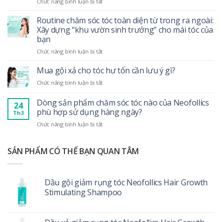
ở
Chức năng bình luận bị tắt
không
Người
làm
tập
khô
Routine chăm sóc tóc toàn diện từ trong ra ngoài:
gym
tóc!
Xây dựng “khu vườn sinh trưởng” cho mái tóc của
bị
bạn
đổ
ở
Chức năng bình luận bị tắt
mồ
Routine
hôi
chăm
nhiều:
Mua gội xả cho tóc hư tổn cần lưu ý gì?
sóc
Hướng
ở
Chức năng bình luận bị tắt
tóc
dẫn
Mua
toàn
chăm
gội
Dòng sản phẩm chăm sóc tóc nào của Neofollics
diện
sóc
24
xả
từ
phù hợp sử dụng hàng ngày?
tóc
Th3
cho
trong
và
ở
Chức năng bình luận bị tắt
tóc
ra
da
Dòng
hư
ngoài:
đầu
sản
tổn
Xây
đúng
phẩm
SẢN PHẨM CÓ THỂ BẠN QUAN TÂM
cần
dựng
cách
chăm
lưu
“khu
sóc
ý
vườn
tóc
gì?
sinh
Dầu gội giảm rụng tóc Neofollics Hair Growth
nào
trưởng”
Stimulating Shampoo
của
cho
Neofollics
mái
phù
tóc
hợp
của