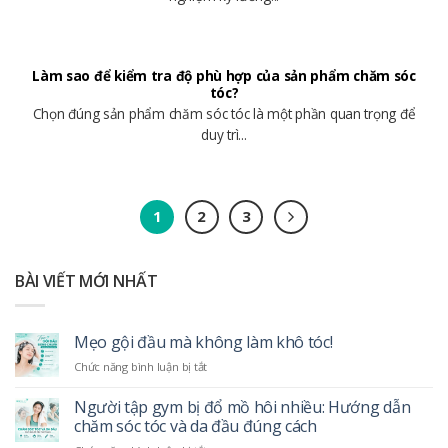
Làm sao để kiểm tra độ phù hợp của sản phẩm chăm sóc
tóc?
Chọn đúng sản phẩm chăm sóc tóc là một phần quan trọng để
duy trì...
1
2
3
BÀI VIẾT MỚI NHẤT
Mẹo gội đầu mà không làm khô tóc!
ở
Chức năng bình luận bị tắt
Mẹo
gội
Người tập gym bị đổ mồ hôi nhiều: Hướng dẫn
đầu
chăm sóc tóc và da đầu đúng cách
mà